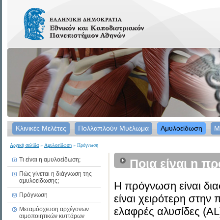
Κλινικές Μελέτες
Πολλαπλούν Μυέλωμα
Αμυλοείδωση
Μ
Αρχική σελίδα
»
Αμυλοείδωση
» Πρόγνωση
Τι είναι η αμυλοείδωση;
Ποια είναι η π
Πώς γίνεται η διάγνωση της
αμυλοείδωσης;
Η πρόγνωση είναι δια
Πρόγνωση
είναι χειρότερη στη
ελαφρές αλυσίδες (AL
Μεταμόσχευση αρχέγονων
αιμοποιητικών κυττάρων