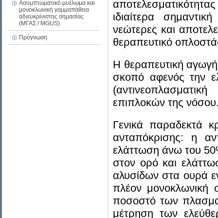
αποτελεσματικότητας
Ασυμπτωματικό μυέλωμα και
μονοκλωνική γαμμαπάθεια
ιδιαίτερα σημαντι
αδιευκρίνιστης σημασίας
(ΜΓΑΣ / MGUS)
νεώτερες και αποτελε
Πρόγνωση
θεραπευτικό οπλοστά
Η θεραπευτική αγωγή
σκοπό αφενός την 
(αντινεοπλασματικ
επιπλοκών της νόσου
Γενικά παραδεκτά κρ
ανταπόκρισης: η αν
ελάττωση άνω του 50
στον ορό και ελάττ
αλυσίδων στα ουρά εν
πλέον μονοκλωνική σ
ποσοστό των πλασματ
μέτρηση των ελεύθε