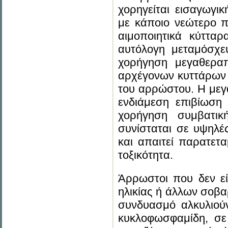
χορηγείται εισαγωγι
με κάποιο νεώτερο π
αιμοποιητικά κύττα
αυτόλογη μεταμόσχ
χορήγηση μεγαθεραπ
αρχέγονων κυττάρων 
του αρρώστου. Η μεγ
ενδιάμεση επιβίωσ
χορήγηση συμβατικ
συνίσταται σε υψηλέ
και απαιτεί παρατετ
τοξικότητα.
Άρρωστοι που δεν εί
ηλικίας ή άλλων σοβα
συνδυασμό αλκυλιού
κυκλοφωσφαμίδη, σε