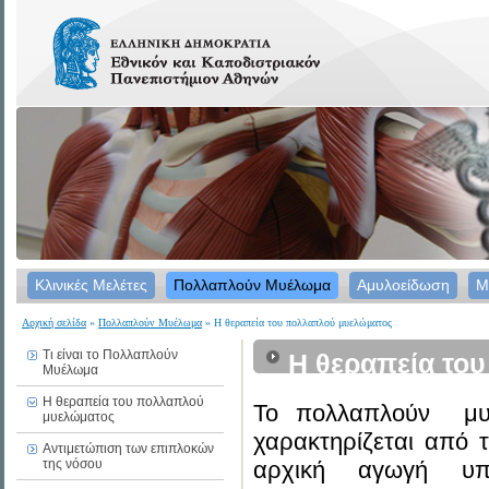
Κλινικές Μελέτες
Πολλαπλούν Μυέλωμα
Αμυλοείδωση
Μ
Αρχική σελίδα
»
Πολλαπλούν Μυέλωμα
» Η θεραπεία του πολλαπλού μυελώματος
Τι είναι το Πολλαπλούν
Η θεραπεία το
Μυέλωμα
Η θεραπεία του πολλαπλού
Το πολλαπλούν μυέ
μυελώματος
χαρακτηρίζεται από 
Αντιμετώπιση των επιπλοκών
της νόσου
αρχική αγωγή υπ