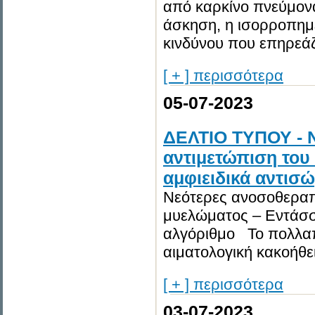
από καρκίνο πνεύμον
άσκηση, η ισορροπημ
κινδύνου που επηρεάζ
[ + ] περισσότερα
05-07-2023
ΔΕΛΤΙΟ ΤΥΠΟΥ - Ν
αντιμετώπιση του
αμφιειδικά αντισ
Νεότερες ανοσοθεραπ
μυελώματος – Εντάσσ
αλγόριθμο Το πολλαπ
αιματολογική κακοήθει
[ + ] περισσότερα
03-07-2023