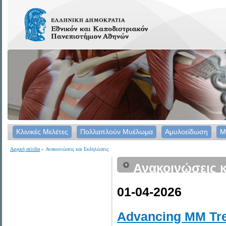
Κλινικές Μελέτες
Πολλαπλούν Μυέλωμα
Αμυλοείδωση
Μ
Αρχική σελίδα
» Ανακοινώσεις και Εκδηλώσεις
Ανακοινώσεις κ
01-04-2026
Advancing MM Tre