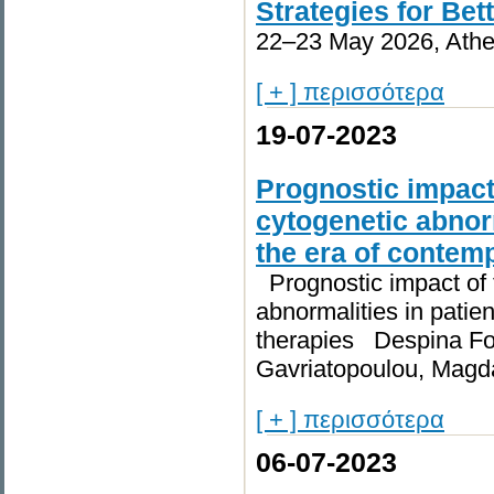
Strategies for Be
22–23 May 2026, Ath
[ + ] περισσότερα
19-07-2023
Prognostic impact 
cytogenetic abnorm
the era of contem
Prognostic impact of t
abnormalities in patie
therapies Despina Fot
Gavriatopoulou, Magdal
[ + ] περισσότερα
06-07-2023